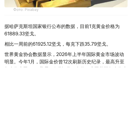
Фото: Pixabay
据哈萨克斯坦国家银行公布的数据，目前1克黄金价格为
61889.33坚戈。
相比一周前的61925.12坚戈，每克下跌35.79坚戈。
世界黄金协会数据显示，2026年上半年国际黄金市场波动
明显。今年1月，国际金价曾12次刷新历史纪录，最高升至
每金衡盎司5405美元；但到6月，金价一度回落至每金衡盎
司4002美元。
世界黄金协会表示，下半年黄金价格走势将主要受到地缘政
治局势、利率变化以及投资者市场情绪等因素影响。
在当前市场环境保持不变的情况下，预计到今年年底，国际
金价将围绕每金衡盎司4100美元上下约5%的区间波动。