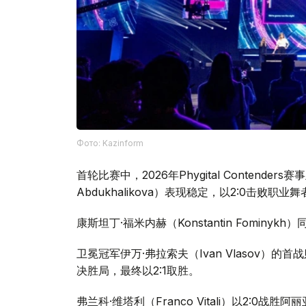
Фото: Kazinform
首轮比赛中，2026年Phygital Contenders
Abdukhalikova）表现稳定，以2:0击败职业舞
康斯坦丁·福米内赫（Konstantin Fominykh
卫冕冠军伊万·弗拉索夫（Ivan Vlasov）的首
决胜局，最终以2:1取胜。
弗兰科·维塔利（Franco Vitali）以2:0战胜