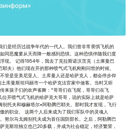
我们是经历过战争年代的一代人。我们曾非常畏惧飞机的
就如同恶魔要从天而降一般感到恐惧。这种恐惧伴随我们度
现。 记得1954年，我去了克拉斯诺沃茨克（土庫曼巴
巴耶夫）他们现在开的那种喷气式飞机刚刚问世的时候。
不管是亚美尼亚人、土库曼人还是哈萨克人，都会停步仰
到土库曼斯坦玛丽市一个哈萨克法官家中做客。当时又听
传来孩子们的欢声雀舞："哥哥们在飞呢，哥哥们在飞
几位开喷气式飞机的哈萨克大哥哥，说的实际上就是哈萨
姆别托夫和穆赫塔尔•阿勒腾巴耶夫。那时我才发现，飞行
傲的职业。 这两个人后来成为了我们军队中的灵魂人
。努尔马戈姆别托夫成为首任国防部长。之后，阿勒腾巴
萨克斯坦独立也已20多载，并成为社会稳定，经济繁荣，