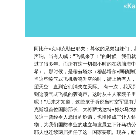
阿比什•克耶克勒巴耶夫：尊敬的兄弟姐妹们，
声响。当有人喊："飞机来了！"的时候，我们
过了很多年。而所有这一切都不时的在我脑海中浮
希）。那时候，是穆赫塔尔（穆赫塔尔•阿勒腾
当这些喷气式飞机轰鸣升空的时，街上所有人，
望天空，直到它们消失在天际。 有一次，我又
到这喷气式飞机的轰鸣声。这时从主人家院子里
呢！"后来才知道，这些孩子听说当时空军里有
克斯坦首位国防部长、大将萨戈达特•努尔马戈
员这一曾经令人恐惧的称谓，也慢慢成了让人骄
物，为我们国防事业的建立与发展立下汗马功劳
耶夫也连续两届担任了这一国家要职。现在，哈