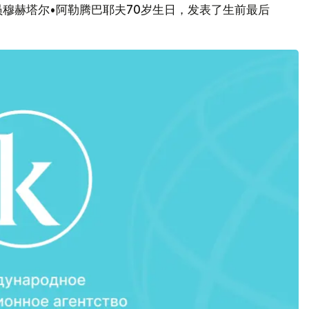
穆赫塔尔•阿勒腾巴耶夫70岁生日，发表了生前最后