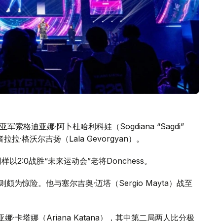
赛事亚军索格迪亚娜·阿卜杜哈利科娃（Sogdiana “Sagdi”
者拉拉·格沃尔吉扬（Lala Gevorgyan）。
）同样以2:0战胜“未来运动会”老将Donchess。
战则颇为惊险。他与塞尔吉奥·迈塔（Sergio Mayta）战至
阿丽亚娜·卡塔娜（Ariana Katana），其中第二局两人比分极