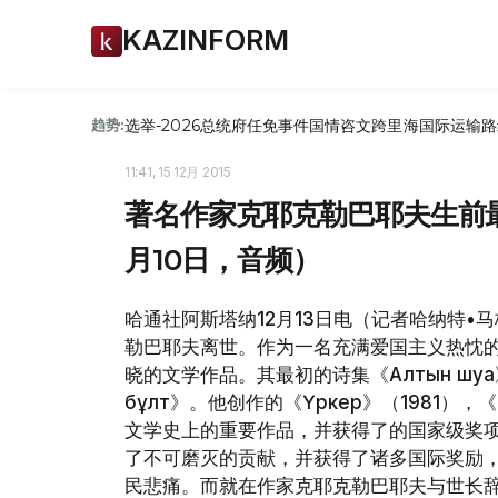
KAZINFORM
选举-2026
总统府
任免
事件
国情咨文
跨里海国际运输路
趋势:
11:41, 15 12月 2015
著名作家克耶克勒巴耶夫生前最
月10日，音频）
哈通社阿斯塔纳12月13日电（记者哈纳特•
勒巴耶夫离世。作为一名充满爱国主义热忱
晓的文学作品。其最初的诗集《Алтын шуақ》
бұлт》。他创作的《Үркер》（1981），
文学史上的重要作品，并获得了的国家级奖
了不可磨灭的贡献，并获得了诸多国际奖励
民悲痛。而就在作家克耶克勒巴耶夫与世长