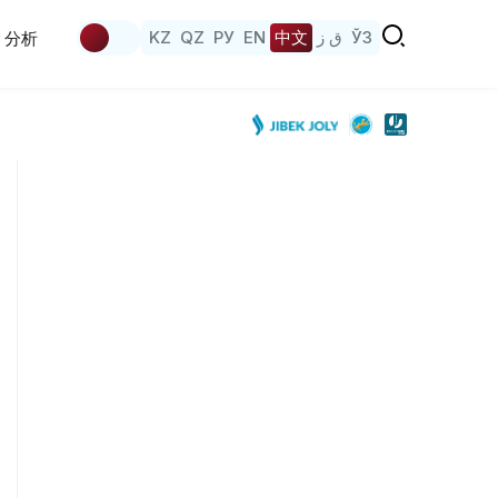
KZ
QZ
РУ
EN
中文
ق ز
ЎЗ
分析