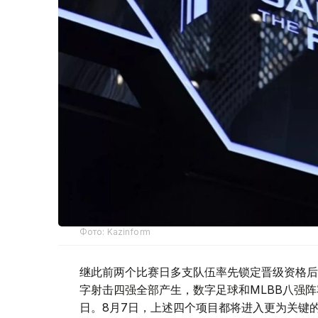
Фото: Kazinform
继此前两个比赛日多支队伍率先锁定晋级资格后
字射击四强全部产生，数字足球和MLBB八强
日。8月7日，上述四个项目都将进入更为关键