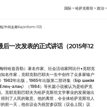
国际
哈萨克斯坦
政治
线/中间走廊
Kazinform-105
后一次发表的正式讲话（2015年12
马梅特哈兹吾勒）著名作家、社会活动家阿比什•克耶克
的知名作家，克耶克勒巴耶夫一生中创作了众多家喻户
1962年出版，1965年出版第二部诗集《Бір шөкім
《Елең-алаң》（1984）等长篇小说被认为是哈萨克
项。克耶克勒巴耶夫为哈萨克斯坦文学事业的发展做出
，得到了人民的敬意。他的离世，令全体哈萨克斯坦人
辞的前一天，他在议会为祝贺参议院（议会上院）议