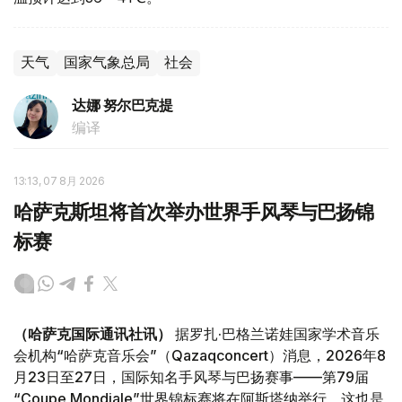
天气
国家气象总局
社会
达娜 努尔巴克提
编译
13:13, 07 8月 2026
哈萨克斯坦将首次举办世界手风琴与巴扬锦
标赛
（哈萨克国际通讯社讯）
据罗扎·巴格兰诺娃国家学术音乐
会机构“哈萨克音乐会”（Qazaqconcert）消息，2026年8
月23日至27日，国际知名手风琴与巴扬赛事——第79届
“Coupe Mondiale”世界锦标赛将在阿斯塔纳举行。这也是