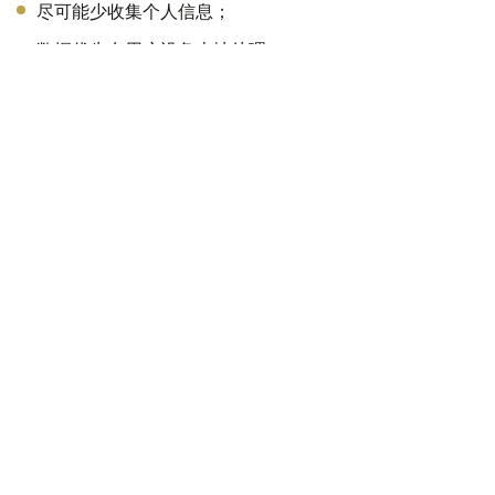
尽可能少收集个人信息；
数据优先在用户设备本地处理；
不得长期存储相关数据；
禁止将数据用于广告等商业用途；
建立完善的信息泄露防护机制。
不只是“禁止”，更需要共同参与
总体来看，限制未成年人使用社交媒体并非简单地设定一个
年龄门槛就能够解决所有问题。
从全球经验来看，真正有效的儿童网络保护机制，需要法律
法规、互联网平台责任、家庭教育以及数字素养培养等多方
面共同发挥作用。
对于哈萨克斯坦而言，16岁以下限制使用社交媒体的讨论，
既是顺应全球数字治理趋势的重要尝试，也是一项涉及技
术、法律、教育和社会责任的系统性工程。如何在保护未成