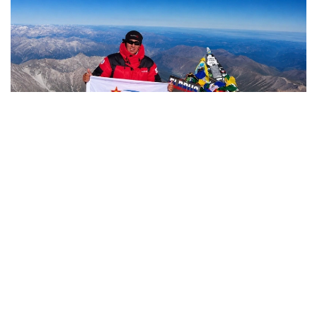
Фото: Министерство обороны РК
哈萨克斯坦
国防部
达娜 努尔巴克提
编译