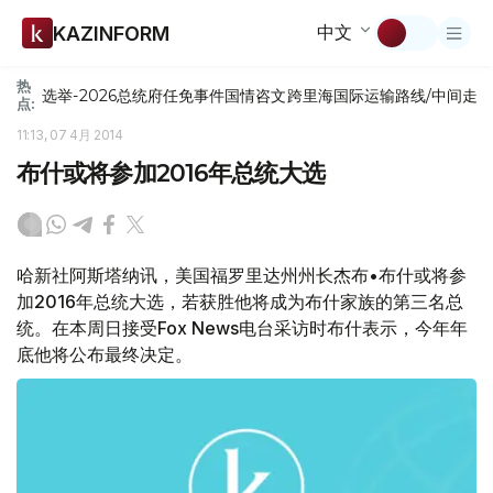
中文
KAZINFORM
热
选举-2026
总统府
任免
事件
国情咨文
跨里海国际运输路线/中间走
点:
11:13, 07 4月 2014
布什或将参加2016年总统大选
哈新社阿斯塔纳讯，美国福罗里达州州长杰布•布什或将参
加2016年总统大选，若获胜他将成为布什家族的第三名总
统。在本周日接受Fox News电台采访时布什表示，今年年
底他将公布最终决定。