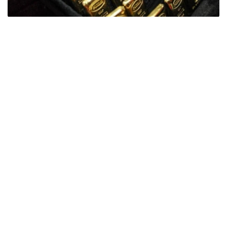
Фото: ӨзА
季度报告显示，哈萨克斯坦国家银行黄金储备增加了15吨。
波兰是2026年第二季度最大的黄金买家。该国在2026年第
二季度增加了51吨黄金储备。
中国购买了33吨黄金，乌兹别克斯坦购买了16吨，哈萨克
斯坦购买了15吨。约旦和捷克共和国的中央银行也分别增加
了6吨黄金储备。
全球各国央行在第二季度共购买了约289吨黄金，比2025年
同期增长了62%。去年同期，黄金购买量约为178吨。
世界黄金协会称，黄金需求的增长受到地缘政治不确定性、
本季度贵金属价格下跌，以及各国寻求国际储备多元化等因
素的影响。
根据该协会进行的一项调查，89%的央行行长预计未来一