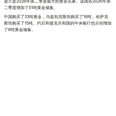
波兰是2026年第二季度最大的黄金买家。该国在2026年第
二季度增加了51吨黄金储备。
中国购买了33吨黄金，乌兹别克斯坦购买了16吨，哈萨克
斯坦购买了15吨。约旦和捷克共和国的中央银行也分别增加
了6吨黄金储备。
全球各国央行在第二季度共购买了约289吨黄金，比2025年
同期增长了62%。去年同期，黄金购买量约为178吨。
世界黄金协会称，黄金需求的增长受到地缘政治不确定性、
本季度贵金属价格下跌，以及各国寻求国际储备多元化等因
素的影响。
根据该协会进行的一项调查，89%的央行行长预计未来一
年全球黄金储备量将会增加。45%的受访者表示，他们的
国家计划增加黄金储备。
黄金储备
哈萨克斯坦
经济
央行
金融