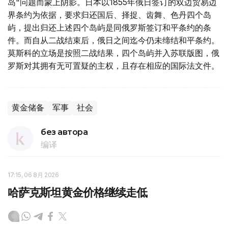
岛"问题而蒙上阴影。日本以1855年俄日签订的双边贸易边
界条约为依据，要求归还国后、择捉、齿舞、色丹四个岛
屿，提出归还上述四个岛屿是同俄罗斯签订和平条约的条
件。而自从二战结束后，俄日之间迄今仍未缔结和平条约。
莫斯科的立场是按照二战结果，四个岛屿并入苏联版图，俄
罗斯对其拥有无可置疑的主权，且存在相应的国际法文件。
黄金储备
军事
社会
без автора
编译
17:15, 06 8月 2026
哈萨克斯坦黄金价格继续走低