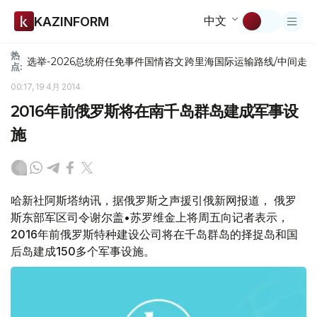
中文
KAZINFORM
热
选举-2026
总统府
任免
事件
国情咨文
跨里海国际运输路线/中间走
点:
00:17, 19 4月 2014
2016年前俄罗斯将在南千岛群岛建成军事设
施
哈新社阿斯塔纳讯，据俄罗斯之声援引俄新网报道， 俄罗
斯东部军区司令谢尔盖•苏罗维金上将周五向记者表示，
2016年前俄罗斯特种建设公司将在千岛群岛的择捉岛和国
后岛建成150多个军事设施。