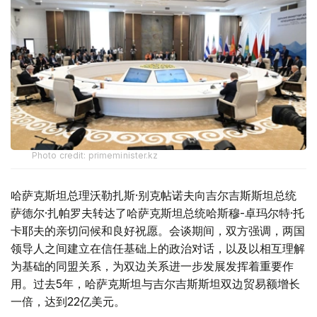
Photo credit: primeminister.kz
哈萨克斯坦总理沃勒扎斯·别克帖诺夫向吉尔吉斯斯坦总统
萨德尔·扎帕罗夫转达了哈萨克斯坦总统哈斯穆-卓玛尔特·托
卡耶夫的亲切问候和良好祝愿。会谈期间，双方强调，两国
领导人之间建立在信任基础上的政治对话，以及以相互理解
为基础的同盟关系，为双边关系进一步发展发挥着重要作
用。过去5年，哈萨克斯坦与吉尔吉斯斯坦双边贸易额增长
一倍，达到22亿美元。