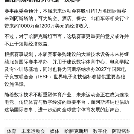
赛事组委会预计，本届未来运动会将吸引约1万名国际游客
来到阿斯塔纳，可为航空、酒店、餐饮、出租车等相关行业
带来约1000万至1200万美元的经济收入。
不过，对于哈萨克斯坦而言，这场赛事更重要的意义或许并
不止于短期经济效益。
根据赛事规划，本届赛事采购建设的大量技术设备未来将继
续服务国际赛事举办，并用于建设数字体育中心、电竞学院
及专业训练基地，同时也将为阿斯塔纳承办2027年国际电
子竞技联合会（IESF）世界电子竞技锦标赛提供重要基础
设施保障。
随着数字技术不断重塑体育产业，未来运动会正在成为连接
电竞、传统体育与数字经济的重要平台，而阿斯塔纳也借助
这场国际赛事，进一步迈向全球数字体育发展的新舞台。
体育
未来运动会
媒体
哈萨克斯坦
数字化
阿斯塔纳