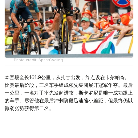
Photo credit: SprintCycling
本赛段全长161.9公里，从扎甘出发，终点设在卡尔帕奇。
比赛最后阶段，三名车手组成领先集团展开冠军争夺。最后
一公里，一名对手率先发起进攻，斯卡罗尼是唯一成功跟上
的车手。尽管他在最后冲刺阶段迅速缩小差距，但最终仍以
微弱劣势获得第二名。
本赛段冠军由巴特·莱门（Bart Lemmen）夺得，法国车手
阿克塞尔·洛朗斯（Axel Laurance，Netcompany
INEOS）获得季军。