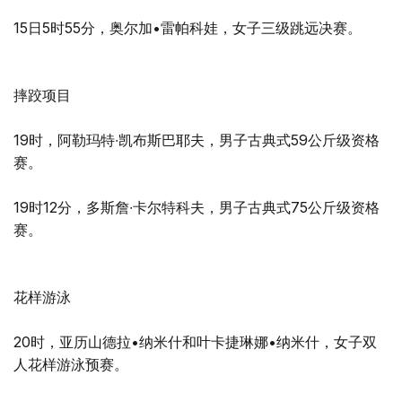
15日5时55分，奥尔加•雷帕科娃，女子三级跳远决赛。
摔跤项目
19时，阿勒玛特∙凯布斯巴耶夫，男子古典式59公斤级资格
赛。
19时12分，多斯詹∙卡尔特科夫，男子古典式75公斤级资格
赛。
花样游泳
20时，亚历山德拉•纳米什和叶卡捷琳娜•纳米什，女子双
人花样游泳预赛。