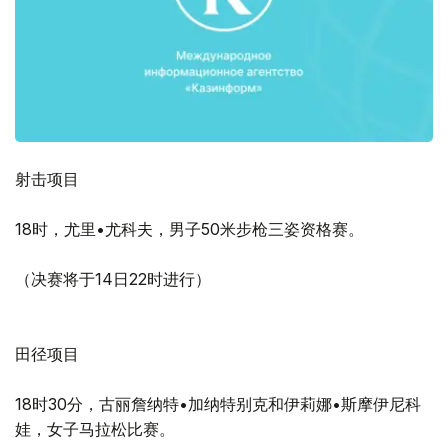
射击项目
18时，尤里•尤科夫，男子50米步枪三姿资格赛。
（决赛将于14日22时进行）
田径项目
18时30分，古丽詹纳特•加纳特别克和伊莉娜•斯摩伊尼科
娃，女子马拉松比赛。