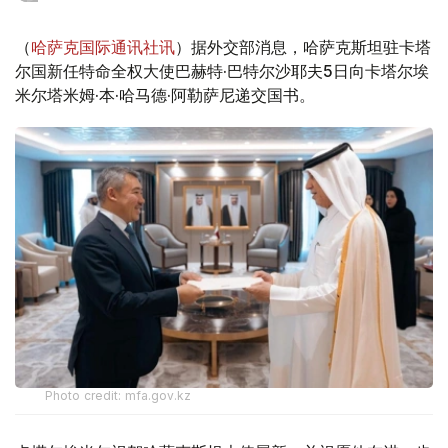
（
哈萨克国际通讯社讯
）据外交部消息，哈萨克斯坦驻卡塔
尔国新任特命全权大使巴赫特·巴特尔沙耶夫5日向卡塔尔埃
米尔塔米姆·本·哈马德·阿勒萨尼递交国书。
Photo credit: mfa.gov.kz