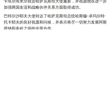
卡塔尔埃米尔祝贺哈萨克斯坦大使履新，并祝愿他在进一步
加强两国友谊和战略伙伴关系方面取得成功。
巴特尔沙耶夫大使转达了哈萨克斯坦总统哈斯穆-卓玛尔特·
托卡耶夫的良好祝愿和问候，并表示将尽一切努力发展阿斯
塔纳和多哈之间的全面合作。
最后，双方强调了进一步发展已建立的战略伙伴关系的重要
性，并同意进一步加强在各个领域的互利合作。