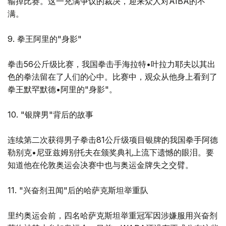
输掉比赛。这一充满争议的裁决，迎来众人对AIBA的不
满。
9. 拳王阿里的"身影"
拳击56公斤级比赛，我国拳击手海拉特•叶拉力耶夫以其出
色的拳法留在了人们的心中。比赛中，观众从他身上看到了
拳王默罕默德•阿里的"身影"。
10. "银牌男"背后的故事
连续第二次获得男子拳击81公斤级项目银牌的我国拳手阿德
勒别克•尼亚兹姆别托夫在颁奖典礼上流下遗憾的眼泪。要
知道他在伦敦奥运会决赛中也与奥运金牌失之交臂。
11. "兴奋剂丑闻"后的哈萨克斯坦举重队
里约奥运会前，四名哈萨克斯坦举重冠军因涉嫌服用兴奋剂