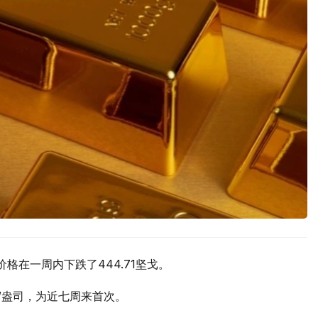
价格在一周内下跌了444.71坚戈。
元/盎司，为近七周来首次。