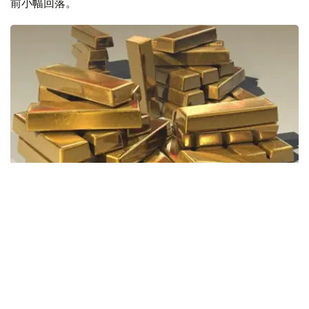
前小幅回落。
Фото: Pixabay
据哈萨克斯坦国家银行公布的数据，目前1克黄金价格为
61889.33坚戈。
相比一周前的61925.12坚戈，每克下跌35.79坚戈。