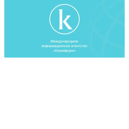
该公司发布的消息称，"自2019年1月16日起，暂时停止对
通过以二级银行的抵押贷款和现金交付机制提交的购买
2017世博会园区周边公寓的购买申请。"
公报表示，暂停销售期间，考虑到房地产需求和居民偿付能
力，将建立一个额外的居民住房交付机制。
【编译：木合塔尔·木拉提】