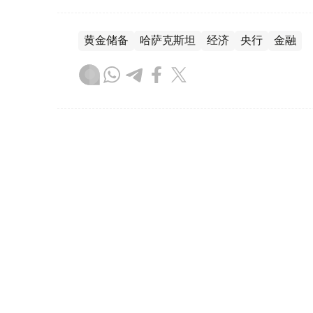
黄金储备
哈萨克斯坦
经济
央行
金融
木合塔尔 哈力木拉
编译
12:31, 30 7月 2026
黄金价格一周小幅回落 国内金价
（哈萨克国际通讯社讯）哈萨克斯坦央行——
斯坦黄金价格较一周前小幅回落。