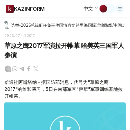
中文
KAZINFORM
热
选举-2026
总统府
任免
事件
国情咨文
跨里海国际运输路线/中间走
点:
09:23, 07 4月 2017
草原之鹰2017军演拉开帷幕 哈美英三国军人
参演
哈通社阿斯塔纳 - 据国防部消息，代号为"草原之鹰
2017"的维和演习，5日在南部军区"伊犁"军事训练基地拉
开帷幕。