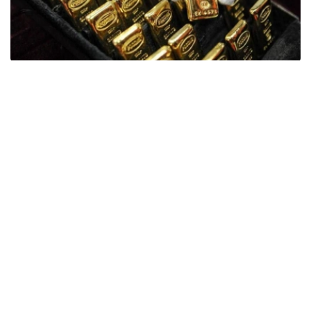
Фото: ӨзА
季度报告显示，哈萨克斯坦国家银行黄金储备增加了15吨。
波兰是2026年第二季度最大的黄金买家。该国在2026年第
二季度增加了51吨黄金储备。
中国购买了33吨黄金，乌兹别克斯坦购买了16吨，哈萨克
斯坦购买了15吨。约旦和捷克共和国的中央银行也分别增加
了6吨黄金储备。
全球各国央行在第二季度共购买了约289吨黄金，比2025年
同期增长了62%。去年同期，黄金购买量约为178吨。
世界黄金协会称，黄金需求的增长受到地缘政治不确定性、
本季度贵金属价格下跌，以及各国寻求国际储备多元化等因
素的影响。