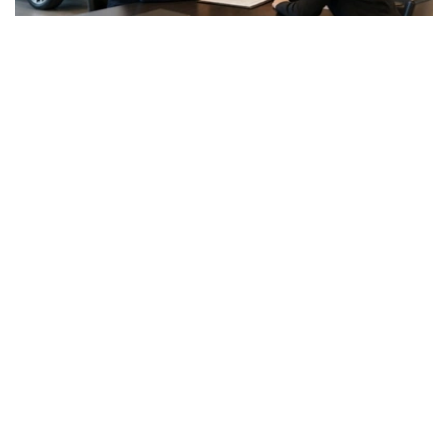
Фото: ЖИ арқылы жасалған
据了解，两项评级的展望均为“稳定”。
惠誉称，MyCar Finance的长期发行人信用评级基于该公
司的独立信用状况，评级为“B”。该评级反映了该公司充足
的收入、适度的债务负担和不断改善的资产质量。
惠誉评级专家指出，MyCar Finance的稳定性得益于其强
大的市场地位、隶属于哈萨克斯坦最大的汽车经销商和制造
商阿斯塔纳汽车集团，以及其以乘用车等流动性资产为抵押
的贷款组合。
惠誉指出，影响评级的主要因素包括公司资产质量的改善，
例如不良贷款占比下降以及新贷款违约率降低。
- 惠誉评级成为第二家授予我公司信用评级的国际评
级机构。获得惠誉评级是我公司发展历程中的一个重