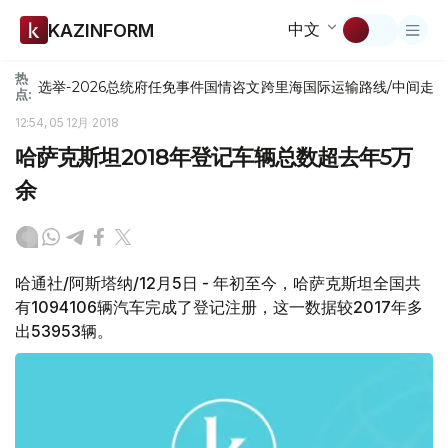
中文
KAZINFORM
热
选举-2026
总统府
任免
事件
国情咨文
跨里海国际运输路线/中间走
点:
12:54, 05 12月 2018
哈萨克斯坦2018年登记车辆总数超去年5万
余
哈通社/阿斯塔纳/12月5日 - 年初至今，哈萨克斯坦全国共
有1094106辆汽车完成了登记注册，这一数据较2017年多
出53953辆。