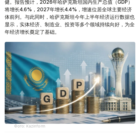
健。报告预计，2026年哈萨克斯坦国内生产总值（GDP）
将增长4.6%，2027年增长4.4%，增速位居全球主要经济
体前列。与此同时，哈萨克斯坦今年上半年经济运行数据也
显示，实体经济、制造业、投资等多个领域持续向好，为全
年经济增长奠定了基础。
Фото: Kazinform