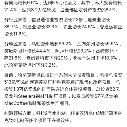
资同比增长9.6%，达到9.5万亿坚戈。其中，私人投资增长
21.4%，达到8.2万亿坚戈，占全部固定资产投资的87%。
分行业来看，信息通信业投资增长2.3倍，建筑业增长
38.7%，制造业增长33.3%，农业增长24.6%，交通运输业
增长11.6%。
分地区来看，乌勒套州增长99.2%，江布尔州增长59.6%，
突厥斯坦州增长44.4%，阿拜州增长23.2%；杰特苏州下
降21.6%，奇姆肯特市下降20%，卡拉干达州下降10.3%，
北哈萨克斯坦州下降3.2%。
目前，哈萨克斯坦正推进一系列大型投资项目，包括总投资
513亿坚戈的阿克苏糖厂和科克苏糖厂现代化改造项目、总
投资1.3万亿坚戈的矿产采选综合体建设项目、总投资82亿
坚戈的Steelers钢材轧制厂项目，以及总投资67亿坚戈的
MacCoffee咖啡和茶饮生产项目。
能源领域方面，科拉2号水电站、科克苏河水电站和“阔伊雷
克”水电站等多个项目正在建设中。