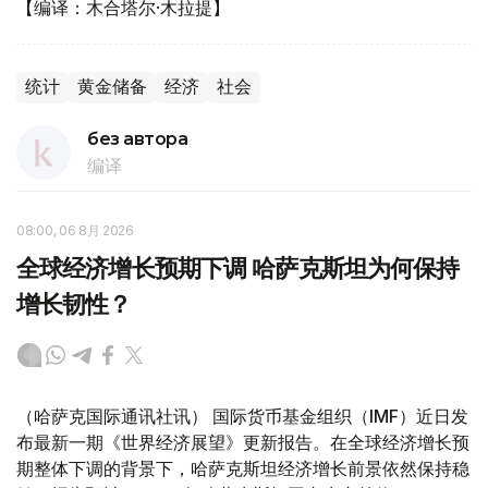
【编译：木合塔尔·木拉提】
统计
黄金储备
经济
社会
без автора
编译
08:00, 06 8月 2026
全球经济增长预期下调 哈萨克斯坦为何保持
增长韧性？
（哈萨克国际通讯社讯） 国际货币基金组织（IMF）近日发
布最新一期《世界经济展望》更新报告。在全球经济增长预
期整体下调的背景下，哈萨克斯坦经济增长前景依然保持稳