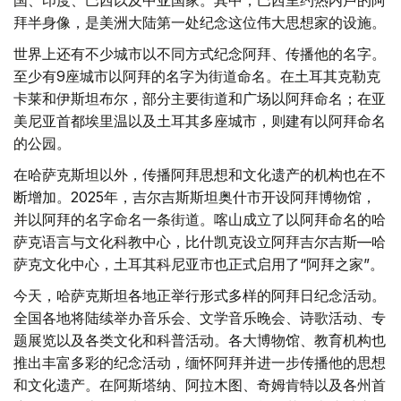
国、印度、巴西以及中亚国家。其中，巴西里约热内卢的阿
拜半身像，是美洲大陆第一处纪念这位伟大思想家的设施。
世界上还有不少城市以不同方式纪念阿拜、传播他的名字。
至少有9座城市以阿拜的名字为街道命名。在土耳其克勒克
卡莱和伊斯坦布尔，部分主要街道和广场以阿拜命名；在亚
美尼亚首都埃里温以及土耳其多座城市，则建有以阿拜命名
的公园。
在哈萨克斯坦以外，传播阿拜思想和文化遗产的机构也在不
断增加。2025年，吉尔吉斯斯坦奥什市开设阿拜博物馆，
并以阿拜的名字命名一条街道。喀山成立了以阿拜命名的哈
萨克语言与文化科教中心，比什凯克设立阿拜吉尔吉斯—哈
萨克文化中心，土耳其科尼亚市也正式启用了“阿拜之家”。
今天，哈萨克斯坦各地正举行形式多样的阿拜日纪念活动。
全国各地将陆续举办音乐会、文学音乐晚会、诗歌活动、专
题展览以及各类文化和科普活动。各大博物馆、教育机构也
推出丰富多彩的纪念活动，缅怀阿拜并进一步传播他的思想
和文化遗产。在阿斯塔纳、阿拉木图、奇姆肯特以及各州首