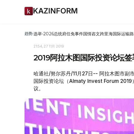
KAZINFORM
选举-2026
总统府
任免
事件
国情咨文
跨里海国际运输路
趋势:
21:54, 27 11月 2019
2019阿拉木图国际投资论坛签
哈通社/努尔苏丹/11月27日-- 阿拉木图市
国际投资论坛（Almaty Invest Foru
议。