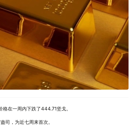
价格在一周内下跌了444.71坚戈。
元/盎司，为近七周来首次。