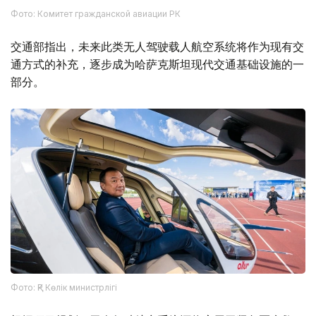
Фото: Комитет гражданской авиации РК
交通部指出，未来此类无人驾驶载人航空系统将作为现有交
通方式的补充，逐步成为哈萨克斯坦现代交通基础设施的一
部分。
Фото: ҚР Көлік министрлігі