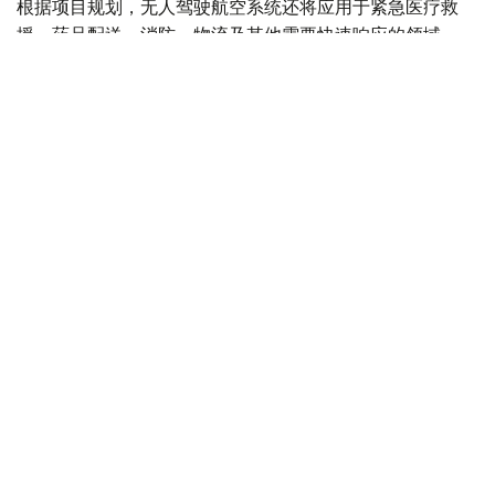
根据项目规划，无人驾驶航空系统还将应用于紧急医疗救
援、药品配送、消防、物流及其他需要快速响应的领域。
Фото: Министерство транспорта РК
与此同时，哈萨克斯坦计划分阶段推进载人无人驾驶航空系
统本地化生产。这将有助于发展高技术装备制造业、创造新
的就业岗位并扩大产业协作。