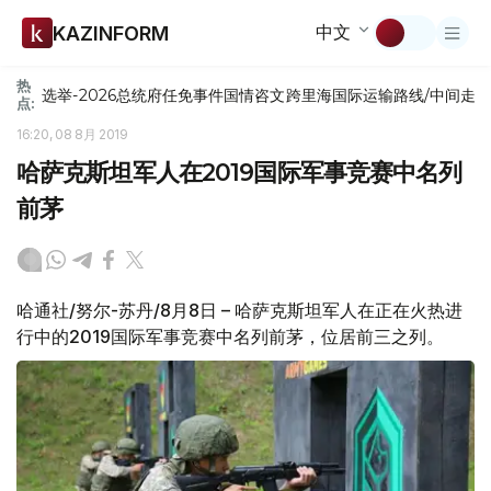
中文
KAZINFORM
热
选举-2026
总统府
任免
事件
国情咨文
跨里海国际运输路线/中间走
点:
16:20, 08 8月 2019
哈萨克斯坦军人在2019国际军事竞赛中名列
前茅
哈通社/努尔-苏丹/8月8日 – 哈萨克斯坦军人在正在火热进
行中的2019国际军事竞赛中名列前茅，位居前三之列。