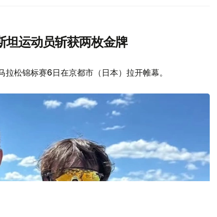
斯坦运动员斩获两枚金牌
艇马拉松锦标赛6日在京都市（日本）拉开帷幕。