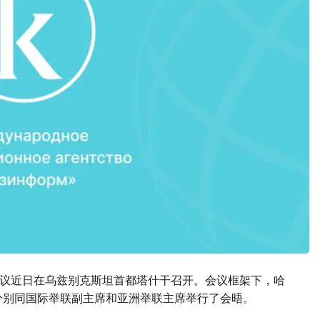
会议近日在乌兹别克斯坦首都塔什干召开。会议框架下，哈
分别同国际举联副主席和亚洲举联主席举行了会晤。