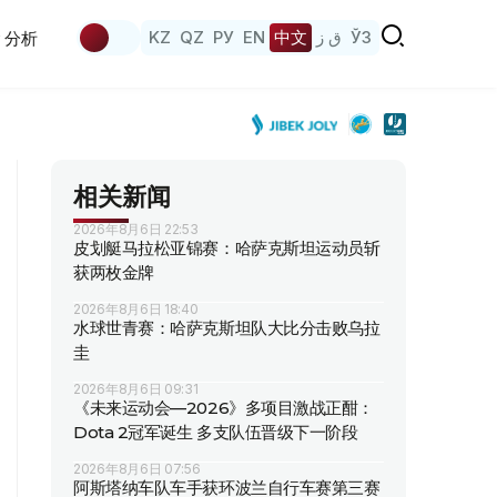
KZ
QZ
РУ
EN
中文
ق ز
ЎЗ
分析
相关新闻
2026年8月6日 22:53
皮划艇马拉松亚锦赛：哈萨克斯坦运动员斩
获两枚金牌
2026年8月6日 18:40
水球世青赛：哈萨克斯坦队大比分击败乌拉
圭
2026年8月6日 09:31
《未来运动会—2026》多项目激战正酣：
Dota 2冠军诞生 多支队伍晋级下一阶段
2026年8月6日 07:56
阿斯塔纳车队车手获环波兰自行车赛第三赛