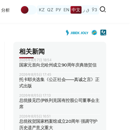
KZ
QZ
РУ
EN
中文
ق ز
ЎЗ
分析
相关新闻
2026年8月7日 18:54
国家元首向北哈州成立90周年庆典致贺信
2026年8月5日 17:45
托卡耶夫选集《公正社会——真诚之言》正
式出版
2026年8月5日 17:13
总统接见巴伊铁列克国有控股公司董事会主
席
2026年8月5日 16:51
总统祝贺国家档案馆成立20周年 强调守护
历史遗产意义重大