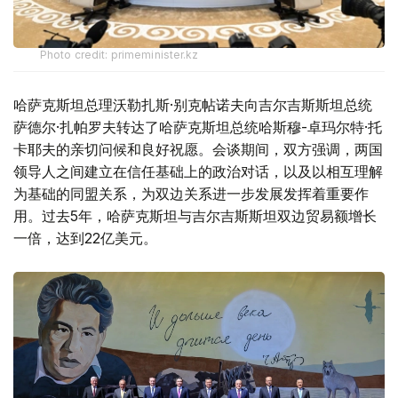
Photo credit: primeminister.kz
哈萨克斯坦总理沃勒扎斯·别克帖诺夫向吉尔吉斯斯坦总统
萨德尔·扎帕罗夫转达了哈萨克斯坦总统哈斯穆-卓玛尔特·托
卡耶夫的亲切问候和良好祝愿。会谈期间，双方强调，两国
领导人之间建立在信任基础上的政治对话，以及以相互理解
为基础的同盟关系，为双边关系进一步发展发挥着重要作
用。过去5年，哈萨克斯坦与吉尔吉斯斯坦双边贸易额增长
一倍，达到22亿美元。