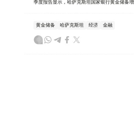
季度报告显示，哈萨克斯坦国家银行黄金储备增
黄金储备
哈萨克斯坦
经济
金融
木合塔尔 哈力木拉
编译
08:31, 31 7月 2026
哈萨克斯坦是全球五大黄金购
（哈萨克国际通讯社讯）根据世界黄金协会（Worl