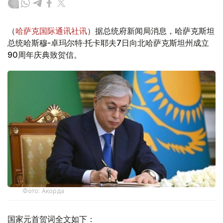
（
哈萨克国际通讯社讯
）据总统府新闻局消息，哈萨克斯坦
总统哈斯穆-卓玛尔特·托卡耶夫7日向北哈萨克斯坦州成立
90周年庆典致贺信。
Фото: Акорда
国家元首贺词全文如下：