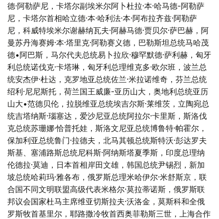
德·阿勒萨尼，卡塔尔副埃米尔阿卜杜拉·本·哈马德-阿勒萨
尼，卡塔尔首相哈立德·本·哈利法·本·阿布拉齐兹·阿勒萨
尼，科威特埃米尔谢赫纳瓦夫·阿赫马德·贾贝尔·萨巴赫，阿
曼苏丹海赛姆·本·塔里克·阿勒赛义德，巴勒斯坦总统马哈茂
德•阿巴斯，马尔代夫总统易卜拉欣·穆罕默德·萨利赫，匈牙
利总统诺伐克·卡塔琳，匈牙利总理维克多·欧尔班，波兰总
统安杰伊·杜达，克罗地亚总统佐兰·米拉诺维奇，芬兰总统
绍利·尼尼斯托，荷兰国王威廉-亚历山大，奥地利总统亚历
山大•范德贝伦，拉脱维亚总统埃吉尔斯·莱维茨，立陶宛总
统吉塔纳斯·瑙塞达，爱沙尼亚总统阿拉尔·卡里斯，斯洛伐
克总统苏珊娜·恰普托娃，斯洛文尼亚总统博鲁特·帕霍尔，
保加利亚总统鲁门·拉德夫，北马其顿总统斯特沃·彭达罗夫
斯基、塞浦路斯总统尼科斯·阿纳斯塔夏季斯，印度总理纳
伦德拉·莫迪，日本首相岸田文雄，韩国总统尹锡烈，新加
坡总统哈莉玛·雅各布，俄罗斯总理米哈伊尔·米舒斯京，联
合国不同文明联盟高级代表米格尔·莫拉蒂诺斯，俄罗斯联
邦议会国家杜马主席维亚切斯拉夫·沃洛金，莫斯科和全俄
罗斯牧首基里尔，耶路撒冷牧首西奥菲勒斯三世，上海合作