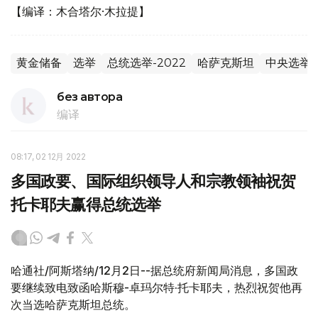
【编译：木合塔尔·木拉提】
黄金储备
选举
总统选举-2022
哈萨克斯坦
中央选举
без автора
编译
08:17, 02 12月 2022
多国政要、国际组织领导人和宗教领袖祝贺
托卡耶夫赢得总统选举
哈通社/阿斯塔纳/12月2日--据总统府新闻局消息，多国政
要继续致电致函哈斯穆-卓玛尔特·托卡耶夫，热烈祝贺他再
次当选哈萨克斯坦总统。