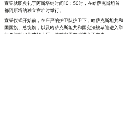
宣誓就职典礼于阿斯塔纳时间10：50时，在哈萨克斯坦首
都阿斯塔纳独立宫准时举行。
宣誓仪式开始前，在庄严的护卫队护卫下，哈萨克斯坦共和
国国旗、总统旗，以及哈萨克斯坦共和国宪法被恭迎进入举
行总统就职仪式的大厅，并被安置在演讲台正中央。
随后，哈斯穆-卓玛尔特·托卡耶夫走上演讲台，手抚宪法，
向全体哈萨克斯坦公民及宪法庄严宣誓：
- 我在此严正宣誓，我将忠诚的为哈萨克斯坦人民服
务，严格的遵守和捍卫哈萨克斯坦共和国的宪法和法
律，保障和守护公民的合法权利和自由不受侵犯，忠
实的履行作为哈萨克斯坦共和国总统所必需完成的工
作和任务。
完成宣誓后，托卡耶夫正式就职哈萨克斯坦共和国总统一
职。
乐队奏响哈萨克斯坦共和国国歌，随后，哈萨克斯坦中央选
举委员会主席向总统核发了《哈萨克斯坦共和国总统工作