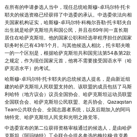
在所有的申请参选人当中，现任总统哈斯穆-卓玛尔特·托卡
耶夫的候选资格已经获得了中选委的承认。中选委依法向相
关国家机构证实，哈斯穆-卓玛尔特·科梅尔吾勒·托卡耶夫自
出生就是哈萨克斯坦共和国公民，并且在69年间一直长期
居住在哈萨克斯坦。他的国家公职和经选举程序担任的国家
职务时长已有43年1个月。与其他候选人相比，托卡耶夫唯
一的一个区别是，根据哈萨克斯坦共和国宪法第54条第2款
之规定，作为现任国家元首，他将不需要接受国语水平（哈
萨克语水平）的考试。
哈斯穆-卓玛尔特·托卡耶夫的总统候选人提名，是由新近组
建的哈萨克斯坦人民联盟支持的。该联盟的成员包括了马斯
利哈特（地方议会）议员全国协会、哈萨克斯坦运动员联盟
全国联合会、哈萨克斯坦公民联盟、老兵协会、Qazaqstan
Team公共联合会、全国志愿者系统，以及后期加入的阿玛
纳特党、哈萨克斯坦人民党和光明之路党等。
中选委宣布的第二位获得资格审核通过的候选人，是由哈萨
克斯坦《阿玛纳特》工会联合会提名参选的梅拉穆·兹克希