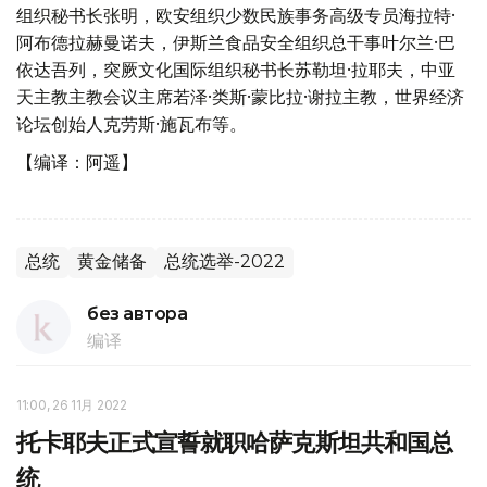
组织秘书长张明，欧安组织少数民族事务高级专员海拉特·
阿布德拉赫曼诺夫，伊斯兰食品安全组织总干事叶尔兰·巴
依达吾列，突厥文化国际组织秘书长苏勒坦·拉耶夫，中亚
天主教主教会议主席若泽·类斯·蒙比拉·谢拉主教，世界经济
论坛创始人克劳斯·施瓦布等。
【编译：阿遥】
总统
黄金储备
总统选举-2022
без автора
编译
11:00, 26 11月 2022
托卡耶夫正式宣誓就职哈萨克斯坦共和国总
统