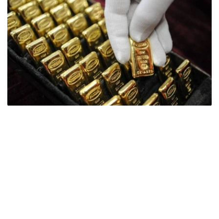
Фото: ӨзА
季度报告显示，哈萨克斯坦国家银行黄金储备增加了15吨。
波兰是2026年第二季度最大的黄金买家。该国在2026年第
二季度增加了51吨黄金储备。
中国购买了33吨黄金，乌兹别克斯坦购买了16吨，哈萨克
斯坦购买了15吨。约旦和捷克共和国的中央银行也分别增加
了6吨黄金储备。