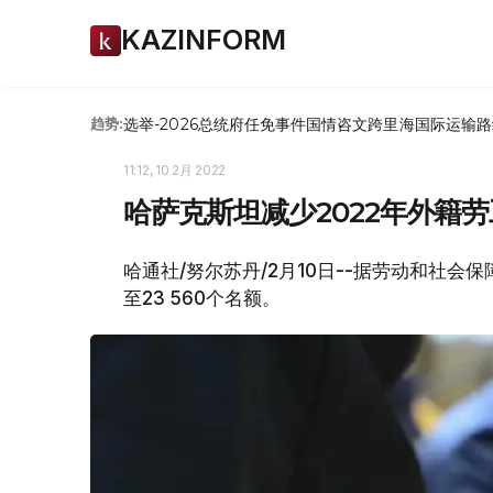
KAZINFORM
选举-2026
总统府
任免
事件
国情咨文
跨里海国际运输路
趋势:
11:12, 10 2月 2022
哈萨克斯坦减少2022年外籍
哈通社/努尔苏丹/2月10日--据劳动和社
至23 560个名额。