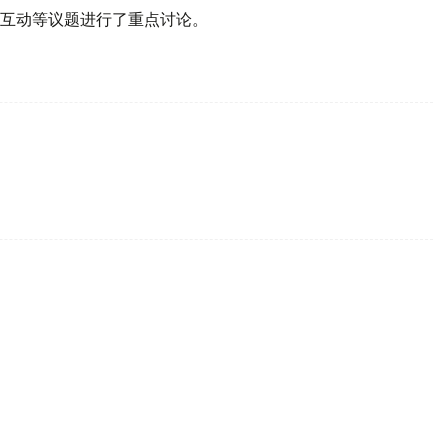
互动等议题进行了重点讨论。
航航线 “第五航权”前景成焦点