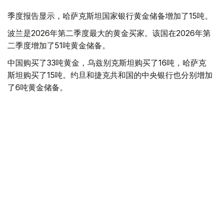
季度报告显示，哈萨克斯坦国家银行黄金储备增加了15吨。
波兰是2026年第二季度最大的黄金买家。该国在2026年第
二季度增加了51吨黄金储备。
中国购买了33吨黄金，乌兹别克斯坦购买了16吨，哈萨克
斯坦购买了15吨。约旦和捷克共和国的中央银行也分别增加
了6吨黄金储备。
全球各国央行在第二季度共购买了约289吨黄金，比2025年
同期增长了62%。去年同期，黄金购买量约为178吨。
世界黄金协会称，黄金需求的增长受到地缘政治不确定性、
本季度贵金属价格下跌，以及各国寻求国际储备多元化等因
素的影响。
根据该协会进行的一项调查，89%的央行行长预计未来一
年全球黄金储备量将会增加。45%的受访者表示，他们的
国家计划增加黄金储备。