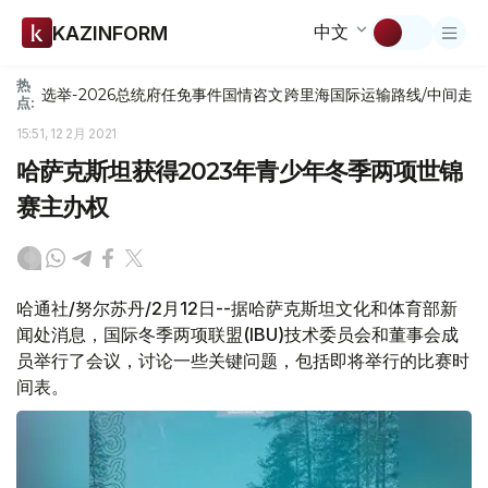
中文
KAZINFORM
热
选举-2026
总统府
任免
事件
国情咨文
跨里海国际运输路线/中间走
点:
15:51, 12 2月 2021
哈萨克斯坦获得2023年青少年冬季两项世锦
赛主办权
哈通社/努尔苏丹/2月12日--据哈萨克斯坦文化和体育部新
闻处消息，国际冬季两项联盟(IBU)技术委员会和董事会成
员举行了会议，讨论一些关键问题，包括即将举行的比赛时
间表。