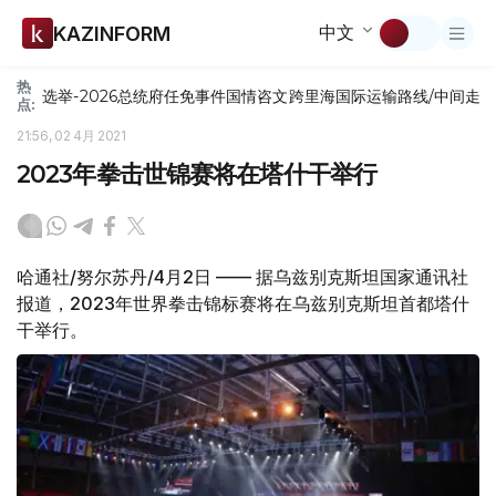
中文
KAZINFORM
热
选举-2026
总统府
任免
事件
国情咨文
跨里海国际运输路线/中间走
点:
21:56, 02 4月 2021
2023年拳击世锦赛将在塔什干举行
哈通社/努尔苏丹/4月2日 —— 据乌兹别克斯坦国家通讯社
报道，2023年世界拳击锦标赛将在乌兹别克斯坦首都塔什
干举行。