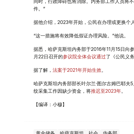
同时，行政障碍也将消除。内务部工作人员将不
件。”
据他介绍，2023年开始，公民在办理或更换个
“这一措施将有效降低假证办理风险。”他说。
据悉，哈萨克斯坦内务部于2016年11月15日
月22日召开的
参议院全体会议通过
了《公民义
据了解，
法案于2021年开始生效
。
哈萨克斯坦内务部部长叶尔兰·图尔古姆巴耶夫
纹采集工作因缺少资金，将
推迟至2023年
。
【编译：小穆】
黄金储备
哈萨克斯坦
社会
内务部