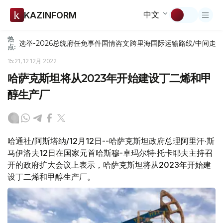
中文
KAZINFORM
热
选举-2026
总统府
任免
事件
国情咨文
跨里海国际运输路线/中间走
点:
15:21, 12 12月 2022
哈萨克斯坦将从2023年开始建设丁二烯和甲
醇生产厂
哈通社/阿斯塔纳/12月12日--哈萨克斯坦政府总理阿里汗·斯
马伊洛夫12日在国家元首哈斯穆-卓玛尔特·托卡耶夫主持召
开的政府扩大会议上表示，哈萨克斯坦将从2023年开始建
设丁二烯和甲醇生产厂。