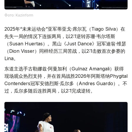
Фото: Kazinform
2025年“未来运动会”亚军蒂亚戈·席尔瓦（Tiago Silva）在
先失一局的情况下连扳两局，以2:1逆转苏珊·韦尔塔斯
（Susan Huertas）。黑山《Just Dance》冠军迪翁·维瑟
（Dion Visser）同样经历三局苦战，以2:1击败首次参赛的
Lina。
东道主选手古勒娜兹·阿曼加利（Gulnaz Amangali）获得
现场观众热烈支持，并在首局战胜2026年阿斯塔纳Phygital
Contenders冠军安德烈斯·瓜尔多（Andres Guardo）。不
过，瓜尔多随后连胜两局，以2:1完成逆转。