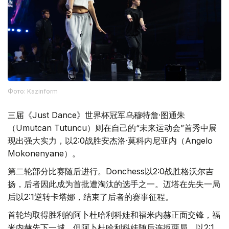
Фото: Kazinform
三届《Just Dance》世界杯冠军乌穆特詹·图通朱
（Umutcan Tutuncu）则在自己的“未来运动会”首秀中展
现出强大实力，以2:0战胜安杰洛·莫科内尼亚内（Angelo
Mokonenyane）。
第二轮部分比赛随后进行。Donchess以2:0战胜格沃尔吉
扬，后者因此成为首批遭淘汰的选手之一。迈塔在先失一局
后以2:1逆转卡塔娜，结束了后者的赛事征程。
首轮均取得胜利的阿卜杜哈利科娃和福米内赫正面交锋，福
米内赫先下一城，但阿卜杜哈利科娃随后连扳两局，以2:1