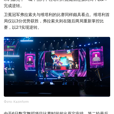
完成逆转。
卫冕冠军弗拉索夫与维塔利的比赛同样颇具看点。维塔利首
局仅以3分优势获胜，弗拉索夫则在随后两局重新掌控比
赛，以2:1实现逆转。
Фото: Kazinform
由于6日数字舞蹈项目比赛时间超出原定安排，第二轮最后