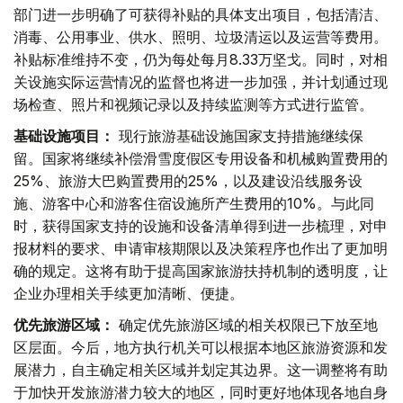
部门进一步明确了可获得补贴的具体支出项目，包括清洁、
消毒、公用事业、供水、照明、垃圾清运以及运营等费用。
补贴标准维持不变，仍为每处每月8.33万坚戈。同时，对相
关设施实际运营情况的监督也将进一步加强，并计划通过现
场检查、照片和视频记录以及持续监测等方式进行监管。
基础设施项目：
现行旅游基础设施国家支持措施继续保
留。国家将继续补偿滑雪度假区专用设备和机械购置费用的
25%、旅游大巴购置费用的25%，以及建设沿线服务设
施、游客中心和游客住宿设施所产生费用的10%。与此同
时，获得国家支持的设施和设备清单得到进一步梳理，对申
报材料的要求、申请审核期限以及决策程序也作出了更加明
确的规定。这将有助于提高国家旅游扶持机制的透明度，让
企业办理相关手续更加清晰、便捷。
优先旅游区域：
确定优先旅游区域的相关权限已下放至地
区层面。今后，地方执行机关可以根据本地区旅游资源和发
展潜力，自主确定相关区域并划定其边界。这一调整将有助
于加快开发旅游潜力较大的地区，同时更好地体现各地自身