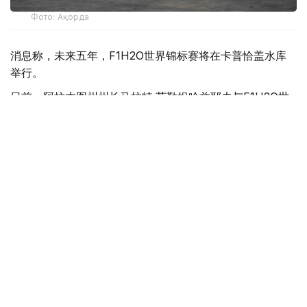
Фото: Ақорда
消息称，未来五年，F1H2O世界锦标赛将在卡普恰盖水库
举行。
日前，阿拉木图州州长马拉特·苏勒坦哈兹耶夫与F1H2O世
界锦标赛运营方H2O Racing公司代表就项目实施前景举行
会谈。
苏勒坦哈兹耶夫表示，举办这一国际顶级赛事将有助于提升
哈萨克斯坦国际影响力，并为旅游业发展注入新的动力。他
指出，地方政府将与旅游和体育部密切合作，为项目实施提
供全方位支持。