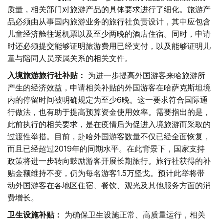
质量，相关部门对旅游产品的具体要求进行了细化。旅游产
品必须由从事国内旅游业务的旅行社负责设计，其中应包含
儿童经济舱往返机票以及至少两晚的酒店住宿。同时，申请
时还必须提交能够证明旅游费用已经支付，以及能够证明儿
童与陪同人员亲属关系的相关文件。
入境旅游旅行社补贴：
为进一步提高外国游客来哈旅游所
产生的经济效益，申请相关补贴的外国游客在哈萨克斯坦境
内的停留时间被明确规定为至少6晚。这一要求符合国际通
行做法，也有助于提高预算资金使用效率。需要指出的是，
此前执行的相关要求，是在疫情后为促进入境旅游而采取的
过渡性举措。目前，赴哈外国游客数量不仅已经全面恢复，
而且已经超过2019年的同期水平。在此背景下，国家支持
政策将进一步转向鼓励游客开展长期旅行。旅行社获得的补
贴金额维持不变，仍为每名游客1.5万坚戈。预计此举将带
动外国游客在各地区住宿、餐饮、观光及其他服务方面的消
费增长。
卫生设施补贴：
为确保卫生设施正常、高质量运行，相关