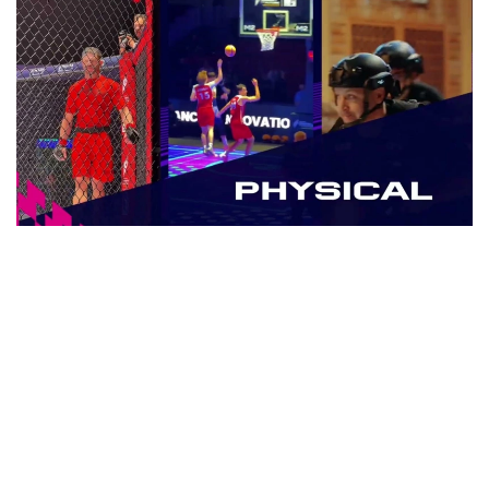
Фото: Kazinform
随着电竞产业持续发展，两种文化之间的交集正不断扩大。
未来运动会正向公众展示：电竞玩家同样可以热爱体育运
动，而传统运动员也完全能够成为优秀的电竞选手，两种群
体正在逐渐融合。
一场大型国际赛事背后的技术体系