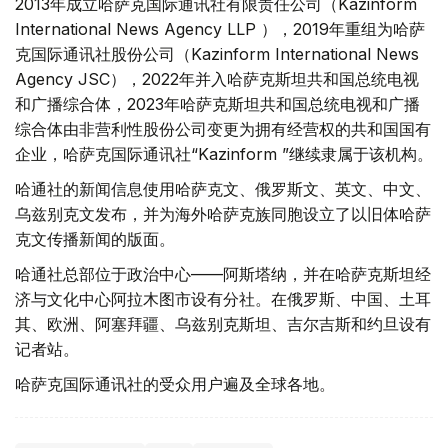
2013年成立哈萨克国际通讯社有限责任公司（Kazinform
International News Agency LLP ），2019年重组为哈萨
克国际通讯社股份公司（Kazinform International News
Agency JSC），2022年并入哈萨克斯坦共和国总统电视
和广播综合体，2023年哈萨克斯坦共和国总统电视和广播
综合体由非营利性股份公司变更为拥有经营权的共和国国有
企业，哈萨克国际通讯社“Kazinform ”继续隶属于该机构。
哈通社的新闻信息使用哈萨克文、俄罗斯文、英文、中文、
乌兹别克文发布，并为海外哈萨克族同胞设立了以旧体哈萨
克文传播新闻的版面。
哈通社总部位于政治中心——阿斯塔纳，并在哈萨克斯坦经
济与文化中心阿拉木图市设有分社。在俄罗斯、中国、土耳
其、欧洲、阿塞拜疆、乌兹别克斯坦、吉尔吉斯和约旦设有
记者站。
哈萨克国际通讯社的受众用户遍及全球各地。