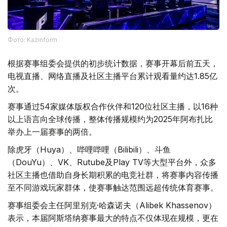
Фото: Kazinform
根据赛事组委会提供的初步统计数据，赛事开幕后前五天，
电视直播、网络直播及社区主播平台累计观看量约达1.85亿
次。
赛事通过54家媒体版权合作伙伴和120位社区主播，以16种
以上语言向全球传播，整体传播规模约为2025年阿布扎比
举办上一届赛事的两倍。
除虎牙（Huya）、哔哩哔哩（Bilibili）、斗鱼
（DouYu）、VK、Rutube及Play TV等大型平台外，众多
社区主播也借助自身长期积累的电竞社群，将赛事内容传播
至不同游戏玩家群体，使赛事触达范围远超传统体育赛事。
赛事组委会主任阿里别克·哈森诺夫（Alibek Khassenov）
表示，本届阿斯塔纳赛事最大的特点不仅体现在规模，更在