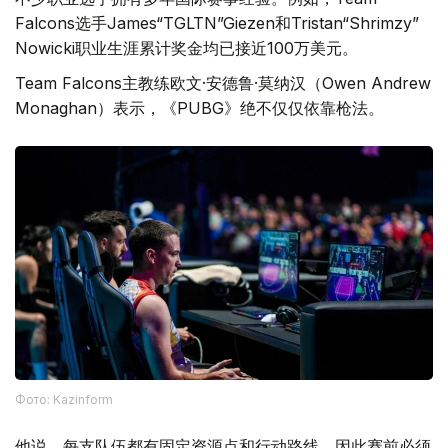
Falcons选手James“TGLTN”Giezen和Tristan“Shrimzy”
Nowicki职业生涯累计奖金均已接近100万美元。
Team Falcons主教练欧文·安德鲁·莫纳汉（Owen Andrew
Monaghan）表示，《PUBG》绝不仅仅依靠枪法。
Фото: Kazinform
他说，每支队伍都有固定资源点和行动路线，因此赛前必须