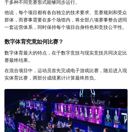
于多种不同竞赛形式能够同步运行。
他说，每个项目都有各自独立的技术要求、竞赛规则和受众
群体，而赛事需要在多个场馆内，将全部八项赛事整合进同
一套运营体系，同时保持每个项目自身特色和竞技公平性。
数字体育究竟如何比赛？
数字体育最大的特点，在于数字竞技与现实竞技共同决定比
赛最终结果。
在混合项目中，运动员首先完成电子游戏比赛，随后进入现
实体育比赛，两部分成绩累计计算最终胜负。