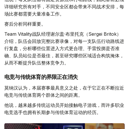
详细研究所有对手，不同安全区都会带来不同战术安排，每
场比赛都需要大量准备工作。
赛后分析同样重要。
Team Vitality战队经理谢尔盖·布里托克（Sergei Britok）
介绍，队伍会回放完整比赛录像，对每一支队伍行动路线进
行复盘，分析哪些位置进入方式更合理、手雷投掷是否准
确、队员站位是否最佳，甚至研究哪些区域适合构筑掩体，
从而不断提升队伍整体竞争力。
电竞与传统体育的界限正在消失
莫纳汉认为，本届赛事最具意义之处，在于它正在不断拉近
电竞与传统体育两个群体之间的距离。
他说，越来越多传统运动员开始接触电子游戏，而许多职业
电竞选手也拥有长期参与传统体育运动的经历。