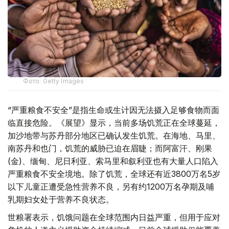
Фото: Getty Images
“严重粮食不安全”是指生命或生计因无法摄入足够食物而面
临直接危险。《展望》显示，当前多场饥荒正在全球蔓延，
加沙地带与苏丹部分地区已确认发生饥荒。在海地、马里、
南苏丹和也门，饥荒的威胁已迫在眉睫；而阿富汗、刚果
(金)、缅甸、尼日利亚、索马里和叙利亚也有大量人口陷入
严重粮食不安全境地。除了饥荒，全球还有近3800万名5岁
以下儿童正遭受急性营养不良，另有约1200万名孕期及哺
乳期妇女处于营养不良状态。
世粮署表示，饥饿问题在全球范围内日益严重，但用于应对