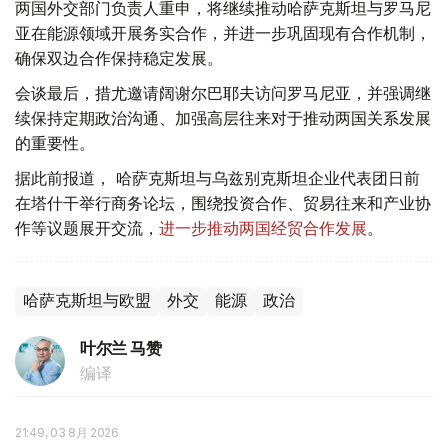
两国外交部门负责人重申，将继续推动哈萨克斯坦与罗马尼
亚在能源领域开展务实合作，并进一步巩固现有合作机制，
确保双边合作保持稳定发展。
会谈最后，措尤邀请阔谢尔巴耶夫访问罗马尼亚，并强调继
续保持定期政治沟通、加强高层往来对于推动两国关系发展
的重要性。
据此前报道， 哈萨克斯坦与乌兹别克斯坦企业代表团日前
在塔什干举行商务论坛，围绕投资合作、贸易往来和产业协
作等议题展开交流，
进一步推动两国经贸合作发展
。
哈萨克斯坦与欧盟
外交
能源
政治
叶尔兰 马赞
编译
21:49, 03 8月 2026