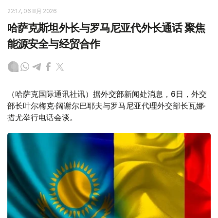
22:17, 06 8月 2026
哈萨克斯坦外长与罗马尼亚代外长通话 聚焦
能源安全与经贸合作
（哈萨克国际通讯社讯）据外交部新闻处消息，6日，外交
部长叶尔梅克·阔谢尔巴耶夫与罗马尼亚代理外交部长瓦娜·
措尤举行电话会谈。