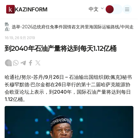
中文
KAZINFORM
热
选举-2026
总统府
任免
事件
国情咨文
跨里海国际运输路线/中间走
点:
16:19, 26 9月 2019
到2040年石油产量将达到每天1.12亿桶
哈通社/努尔-苏丹/9月26日 – 石油输出国组织(欧佩克)秘书
长穆罕默德·巴尔金都在26日举行的第十二届哈萨克能源协
会欧亚论坛上表示，到2040年，国际石油产量将达到每日
1.12亿桶。