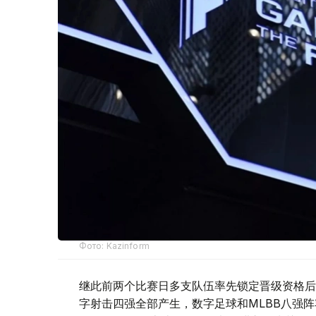
Фото: Kazinform
继此前两个比赛日多支队伍率先锁定晋级资格后
字射击四强全部产生，数字足球和MLBB八强