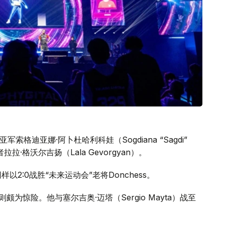
赛事亚军索格迪亚娜·阿卜杜哈利科娃（Sogdiana “Sagdi”
者拉拉·格沃尔吉扬（Lala Gevorgyan）。
）同样以2:0战胜“未来运动会”老将Donchess。
战则颇为惊险。他与塞尔吉奥·迈塔（Sergio Mayta）战至