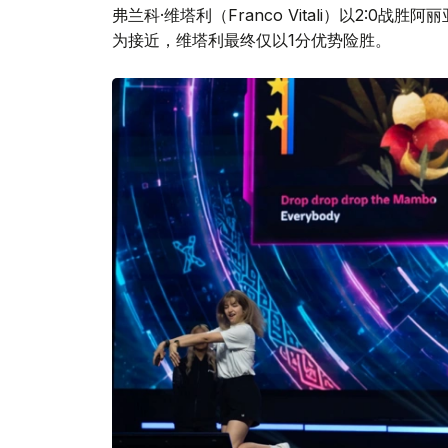
弗兰科·维塔利（Franco Vitali）以2:0战胜
为接近，维塔利最终仅以1分优势险胜。