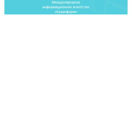
7月1日，纳扎尔巴耶夫总统出席在阿斯塔纳召开的"哈萨克
斯坦共和国工业创新发展国家规划：2016年上半年总结大
会"时，作出上述表示。
纳扎尔巴耶夫总统称，在哈萨克斯坦主要的大宗外贸产品价
格下跌的情况下，第二产业、加工业和替代经济将发挥越来
越重要的作用。
"工业化--这不仅仅只是一个计划而已，它意味着新的工作
岗位和高新技术产品。今天在这里展出的这些产品，正是近
年来我国工业化的成就所在。最令我感到高兴的是，轻工业
产品、小商品、儿童玩具和服装等实现了国产化。挂着‘哈
萨克斯坦制造'标识的商品，正在逐步占据国内大小市场的