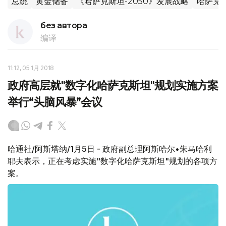
总统
黄金储备
《哈萨克斯坦-2050》发展战略
哈萨克
без автора
编译
11:12, 05 1月 2018
政府高层就"数字化哈萨克斯坦"规划实施方案
举行“头脑风暴”会议
哈通社/阿斯塔纳/1月5日 - 政府副总理阿斯哈尔•朱马哈利
耶夫表示，正在考虑实施"数字化哈萨克斯坦"规划的各项方
案。