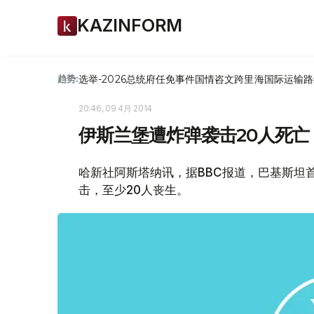
KAZINFORM
选举-2026
总统府
任免
事件
国情咨文
跨里海国际运输路
趋势:
20:46, 09 4月 2014
伊斯兰堡遭炸弹袭击20人死亡
哈新社阿斯塔纳讯，据BBC报道，巴基斯坦
击，至少20人丧生。