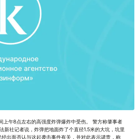
间上午8点左右的高强度炸弹爆炸中受伤。 警方称肇事者
法新社记者说，炸弹把地面炸了个直径1.5米的大坑，坑里
已经出面否认与这起袭击事件有关，并对此表示谴责，称