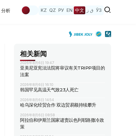
KZ
QZ
РУ
EN
中文
ق ز
ЎЗ
分析
相关新闻
2026年8月6日 19:47
亚美尼亚宪法法院将审议有关TRIPP项目的
法案
2026年8月6日 16:10
韩国罕见高温天气致23人死亡
2026年8月6日 14:54
哈乌深化经贸合作 双边贸易额持续攀升
2026年8月6日 08:58
阿拉伯和伊斯兰国家谴责以色列耶路撒冷政
策