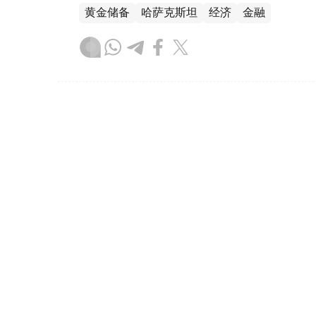
黄金储备
哈萨克斯坦
经济
金融
木合塔尔 哈力木拉
编译
08:31, 31 7月 2026
哈萨克斯坦是全球五大黄金购
（哈萨克国际通讯社讯）根据世界黄金协会（Worl
坦成为2026年第二季度全球央行黄金购买