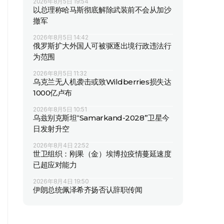
2026年8月5日 19:54
以总理称哈马斯彻底解除武装前不会从加沙
撤军
2026年8月5日 14:42
俄罗斯扩大外国人可被驱逐出境行政违法行
为范围
2026年8月5日 11:32
乌克兰无人机袭击或致Wildberries损失达
1000亿卢布
2026年8月5日 10:51
乌兹别克斯坦“Samarkand-2028”卫星今
日发射升空
2026年8月4日 22:52
世卫组织：刚果（金）埃博拉疫情蔓延速度
已超应对能力
2026年8月4日 19:50
伊朗总统佩泽希齐扬否认辞职传闻