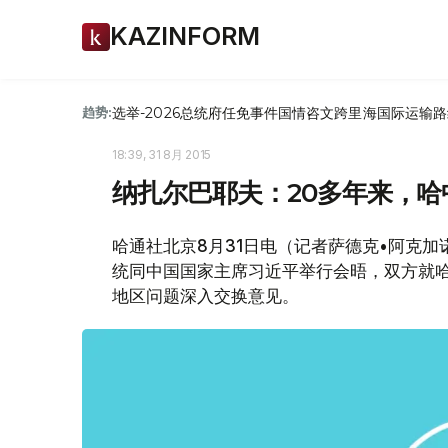
KAZINFORM
选举-2026
总统府
任免
事件
国情咨文
跨里海国际运输路
趋势:
18:39, 31 8月 2015
纳扎尔巴耶夫：20多年来，
哈通社北京8月31日电（记者萨德克•阿克加
统同中国国家主席习近平举行会晤，双方就
地区问题深入交换意见。