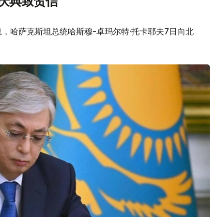
庆典致贺信
，哈萨克斯坦总统哈斯穆-卓玛尔特·托卡耶夫7日向北