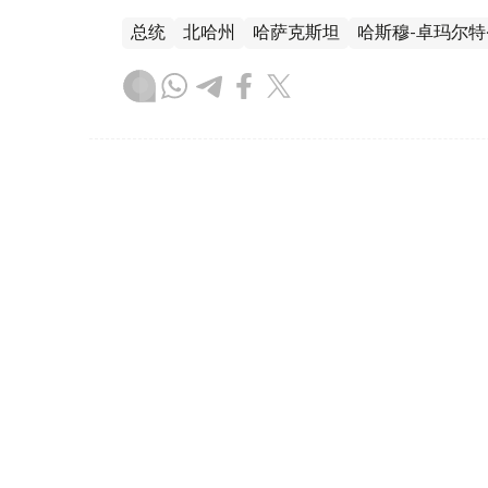
总统
北哈州
哈萨克斯坦
哈斯穆-卓玛尔特
木合塔尔 哈力木拉
编译
17:45, 05 8月 2026
托卡耶夫选集《公正社会——
（
哈萨克国际通讯社讯
）国家元首哈斯穆-卓
近日正式出版。总统内政与传播事务助理阿尔