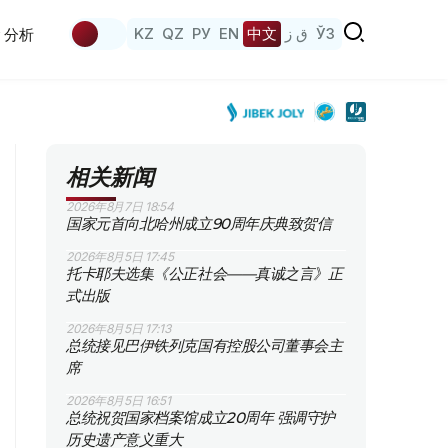
KZ
QZ
РУ
EN
中文
ق ز
ЎЗ
分析
相关新闻
2026年8月7日 18:54
国家元首向北哈州成立90周年庆典致贺信
2026年8月5日 17:45
托卡耶夫选集《公正社会——真诚之言》正
式出版
2026年8月5日 17:13
总统接见巴伊铁列克国有控股公司董事会主
席
2026年8月5日 16:51
总统祝贺国家档案馆成立20周年 强调守护
历史遗产意义重大