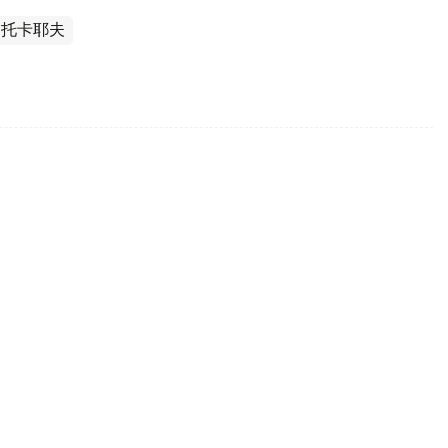
·托卡耶夫
真诚之言》正式出版
玛尔特·托卡耶夫讲话选集《公正社会——真诚之言》
曼·克雷克巴耶夫通过社交媒体公布了这一消息。