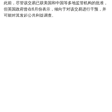
此前，尽管该交易已获美国和中国等多地监管机构的批准，
但英国政府曾在6月份表示，倾向于对该交易进行干预，并
可能对其发起公共利益调查。
政府指出，派拉蒙天舞首席执行官埃里森（David Ellison）
所提供的保证，已解决英国文化、媒体和体育大臣南迪
（Lisa Nandy）的担忧，这些保证将转化为具有法律约束
力的承诺。
政府指出，派拉蒙已同意，合并后集团在英国的有线电视和
点播服务将保留各自独立的编辑自主权。
政府补充称，派拉蒙旗下的英国“第五频道”（Channel 5）
新闻业务，在编辑权上将与CNN国际台（CNN
International）和哥伦比亚广播公司新闻台（CBS News）
保持独立。
派拉蒙对这一决定表示欢迎，称这为完成该交易的“重要里
程碑”。