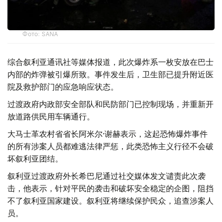
Фото: SANA
综合叙利亚通讯社等媒体报道，此次爆炸系一枚安放在巴士
内部的炸弹被引爆所致。事件发生后，卫生部已提升附近医
院及救护部门的应急响应状态。
过渡政府内政部安全部队和民防部门已控制现场，并重新开
放道路供民用车辆通行。
大马士革农村省省长阿米尔·谢赫表示，这起恐怖爆炸事件
的所有涉案人员都难逃法律严惩，此类恐怖主义行径不会破
坏叙利亚团结。
叙利亚过渡政府外长希巴尼通过社交媒体发文谴责此次袭
击，他表示，针对平民的袭击和破坏安全稳定的企图，阻挡
不了叙利亚国家建设。叙利亚将继续保护民众，追查涉案人
员。