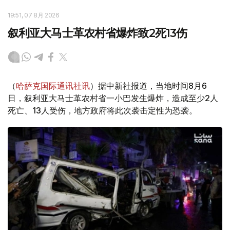
19:51, 07 8月 2026
叙利亚大马士革农村省爆炸致2死13伤
（
哈萨克国际通讯社讯
）据中新社报道，当地时间8月6
日，叙利亚大马士革农村省一小巴发生爆炸，造成至少2人
死亡、13人受伤，地方政府将此次袭击定性为恐袭。