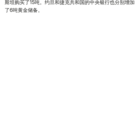
斯坦购买了15吨。约旦和捷克共和国的中央银行也分别增加
了6吨黄金储备。
全球各国央行在第二季度共购买了约289吨黄金，比2025年
同期增长了62%。去年同期，黄金购买量约为178吨。
世界黄金协会称，黄金需求的增长受到地缘政治不确定性、
本季度贵金属价格下跌，以及各国寻求国际储备多元化等因
素的影响。
根据该协会进行的一项调查，89%的央行行长预计未来一
年全球黄金储备量将会增加。45%的受访者表示，他们的
国家计划增加黄金储备。
黄金储备
哈萨克斯坦
经济
央行
金融
木合塔尔 哈力木拉
编译