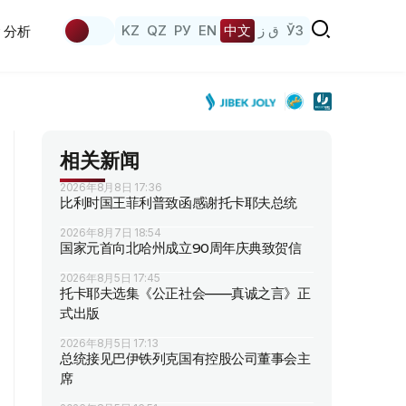
KZ
QZ
РУ
EN
中文
ق ز
ЎЗ
分析
相关新闻
2026年8月8日 17:36
比利时国王菲利普致函感谢托卡耶夫总统
2026年8月7日 18:54
国家元首向北哈州成立90周年庆典致贺信
2026年8月5日 17:45
托卡耶夫选集《公正社会——真诚之言》正
式出版
2026年8月5日 17:13
总统接见巴伊铁列克国有控股公司董事会主
席