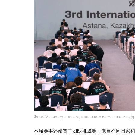
Фото: Министерство искусственного интеллекта и циф
本届赛事还设置了团队挑战赛，来自不同国家和