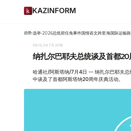
KAZINFORM
选举-2026
总统府
任免
事件
国情咨文
跨里海国际运输路
趋势:
09:13, 04 7月 2018
纳扎尔巴耶夫总统谈及首都20
哈通社/阿斯塔纳/7月4日 -- 纳扎尔巴耶
中谈及了首都阿斯塔纳20周年庆典活动。