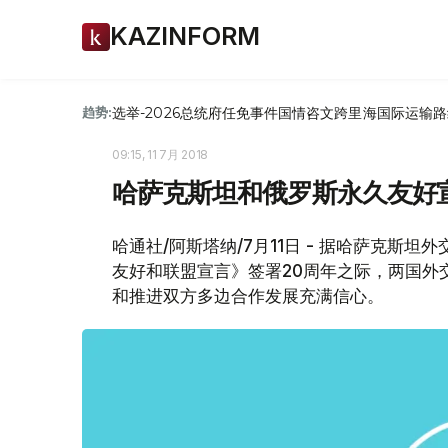
KAZINFORM
选举-2026
总统府
任免
事件
国情咨文
跨里海国际运输路
趋势:
09:15, 11 7月 2018
哈萨克斯坦和俄罗斯永久友好
哈通社/阿斯塔纳/7月11日 - 据哈萨克斯
友好和联盟宣言》签署20周年之际，两国外
和推进双方多边合作发展充满信心。