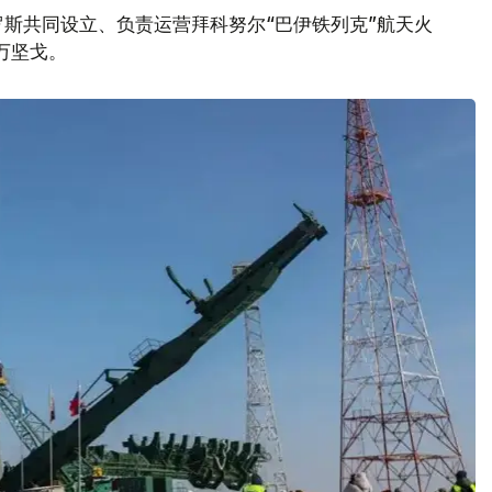
斯共同设立、负责运营拜科努尔“巴伊铁列克”航天火
万坚戈。